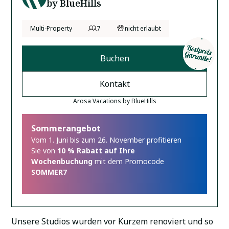
by BlueHills
Multi-Property
7
nicht erlaubt
Buchen
Kontakt
Arosa Vacations by BlueHills
Sommerangebot
Vom 1. Juni bis zum 26. November profitieren
Sie von
10 % Rabatt auf Ihre
Wochenbuchung
mit dem Promocode
SOMMER7
Unsere Studios wurden vor Kurzem renoviert und so