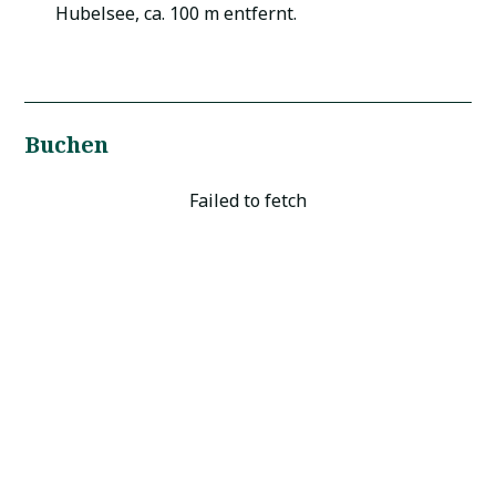
Hubelsee, ca. 100 m entfernt.
Buchen
Failed to fetch
10 % Rabatt auf Ihre
Buchung
Vom
1. Juni bis zum 26. November
profitieren Sie
von einem zusätzlichen
10 % Rabatt
auf Buchungen