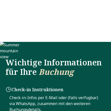
Vom
1. Juni bis zum 26. November
profitieren Sie
von einem zusätzlichen
10 % Rabatt
auf Buchungen
ab
7 Nächten
. Verwenden Sie bei der Buchung
einfach den Promocode
SOMMER7
Wichtige Informationen
für Ihre
Buchung
Check-in Instruktionen
Check-in-Infos per E-Mail oder (falls verfügbar)
via WhatsApp, zusammen mit den weiteren
Buchungsdetails.